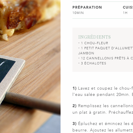
PRÉPARATION
CUI
10MIN
1H
INGRÉDIENTS
1 CHOU-FLEUR
1 PETIT PAQUET D'ALLUMET
JAMBON
12 CANNELLONIS PRÊTS À 
3 ÉCHALOTES
1)
Lavez et coupez le chou-f
l’eau salée pendant 20min. 
2)
Remplissez les cannelloni
un plat à gratin. Préchauffez
3)
Épluchez et émincez les é
beurre. Ajoutez les allumett