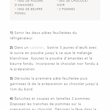
100G DE POUDRE
50G DE CHOCOLAT
D'AMANDES
NOIR
100G DE BEURRE
2 POMMES
FONDU
1)
Sortir les deux pâtes feuilletées du
réfrigérateur.
2)
Dans un
saladier
, battre 3 jaunes d’œufs avec
le sucre en poudre jusqu’à ce que le mélange
blanchisse. Ajoutez la poudre d’amandes et le
beurre fondu. Incorporez le chocolat noir fondu à
la préparation.
3)
Déroulez la première pâte feuilletée puis
garnissez là de la préparation au chocolat jusqu’à
1cm du bord.
4)
Épluchez et coupez en lamelles 2 pommes.
Disposez les tranches de pommes sur la
préparation au chocolat. Déposez la fève dans la