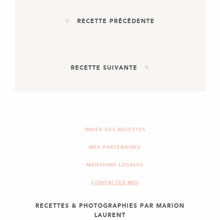
RECETTE PRÉCÉDENTE
AUTRE
RECETTE SUIVANTE
PÂTE SABLÉE AUX
SPÉCULOS
ENTRÉE
PLAT
PETITS CHAUSSONS
POULET-CHAMPIGNONS
INDEX DES RECETTES
MES PARTENAIRES
MENTIONS LÉGALES
CONTACTEZ-MOI
RECETTES & PHOTOGRAPHIES PAR MARION
LAURENT