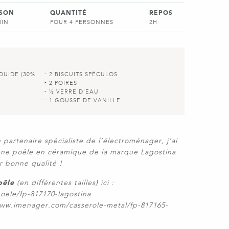
SSON
QUANTITÉ
REPOS
MIN
POUR 4 PERSONNES
2H
QUIDE (30%
2 BISCUITS SPÉCULOS
2 POIRES
S
½ VERRE D’EAU
1 GOUSSE DE VANILLE
artenaire spécialiste de l’électroménager, j’ai
 une poêle en céramique de la marque Lagostina
r bonne qualité !
oêle
(en différentes tailles) ici :
ele/fp-817170-lagostina
/www.imenager.com/casserole-metal/fp-817165-