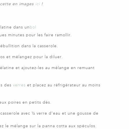
recette en images
ici
!
élatine dans un
bol
es minutes pour les faire ramollir.
ébullition dans la casserole.
os et mélangez pour la diluer.
gélatine et ajoutez-les au mélange en remuant
ns des
verres
et placez au réfrigérateur au moins
ux poires en petits dès.
 casserole avec ½ verre d’eau et une gousse de
sez le mélange sur la panna cotta aux spéculos.