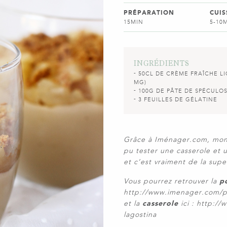
PRÉPARATION
CUI
15MIN
5-10
INGRÉDIENTS
50CL DE CRÈME FRAÎCHE LI
MG)
100G DE PÂTE DE SPÉCULO
3 FEUILLES DE GÉLATINE
Grâce à Iménager.com, mon p
pu tester une casserole et
et c’est vraiment de la supe
Vous pourrez retrouver la
p
http://www.imenager.com/po
et la
casserole
ici : http:/
lagostina