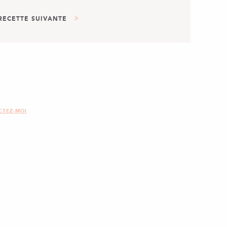
RECETTE SUIVANTE
AUTRE
DESSERT
ÉNERGIE DU MATIN AUX FRUITS
SECS !
CTEZ-MOI