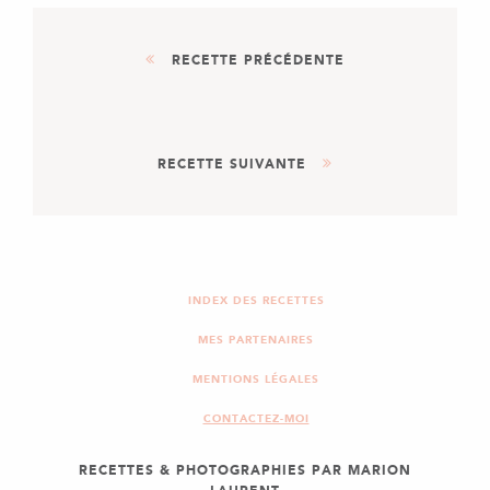
RECETTE PRÉCÉDENTE
ENTRÉE
PLAT
RECETTE SUIVANTE
BRICKS AUX CARDES
APÉRITIF
DESSERT
ENTRÉE
INDEX DES RECETTES
SOUPE DE MELON
MES PARTENAIRES
MENTIONS LÉGALES
CONTACTEZ-MOI
RECETTES & PHOTOGRAPHIES PAR MARION