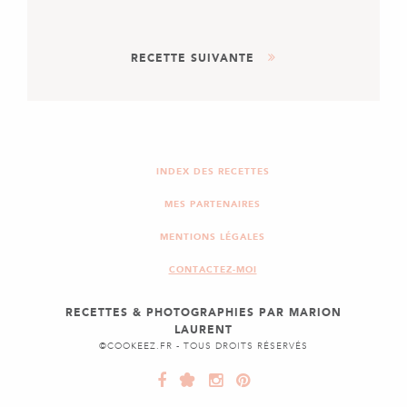
APÉRITIF
ENTRÉE
RECETTE SUIVANTE
MACARONS AU SAUMON
FUMÉ ET CIBOULETTE
DESSERT
TARTE À LA RHUBARBE
INDEX DES RECETTES
MES PARTENAIRES
MENTIONS LÉGALES
CONTACTEZ-MOI
RECETTES & PHOTOGRAPHIES PAR MARION
LAURENT
©COOKEEZ.FR - TOUS DROITS RÉSERVÉS