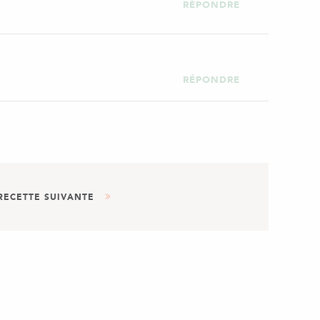
RÉPONDRE
RÉPONDRE
RECETTE SUIVANTE
AUTRE
DESSERT
CRÈME DE MARRONS