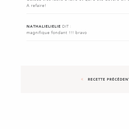
A refaire!
NATHALIELIELIE
DIT :
magnifique fondant !!! bravo
RECETTE PRÉCÉDEN
DESSERT
CRÈMES BRÛLÉES AU THÉ TSA
KUSMI TEA