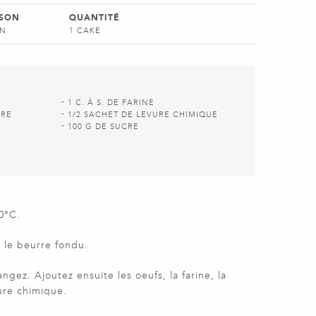
SSON
QUANTITÉ
IN
1 CAKE
1 C. À S. DE FARINE
DRE
1/2 SACHET DE LEVURE CHIMIQUE
100 G DE SUCRE
50°C.
 le beurre fondu.
ngez. Ajoutez ensuite les oeufs, la farine, la
ure chimique.