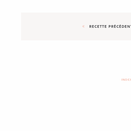
RECETTE PRÉCÉDEN
AUTRE
DESSERT
PRALIN OU PRALINÉ MA
INDE