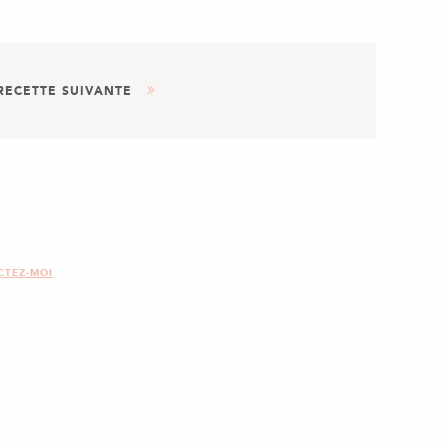
RECETTE SUIVANTE
AUTRE
DESSERT
S CARAMÉLISÉES FAÇON CHOU-
CHOU
CTEZ-MOI