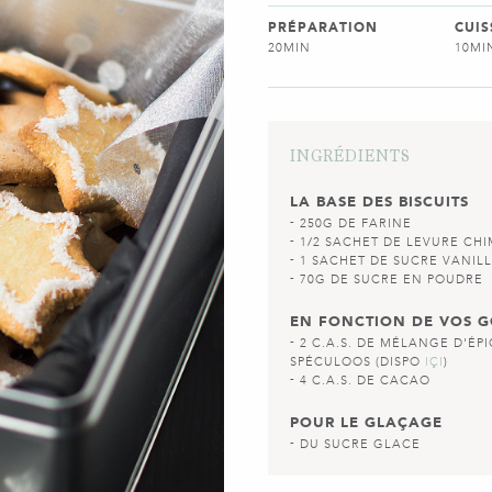
PRÉPARATION
CUI
20MIN
10MI
INGRÉDIENTS
LA BASE DES BISCUITS
250G DE FARINE
1/2 SACHET DE LEVURE CH
1 SACHET DE SUCRE VANIL
70G DE SUCRE EN POUDRE
EN FONCTION DE VOS 
2 C.A.S. DE MÉLANGE D'ÉPI
SPÉCULOOS (DISPO
IÇI
)
4 C.A.S. DE CACAO
POUR LE GLAÇAGE
DU SUCRE GLACE