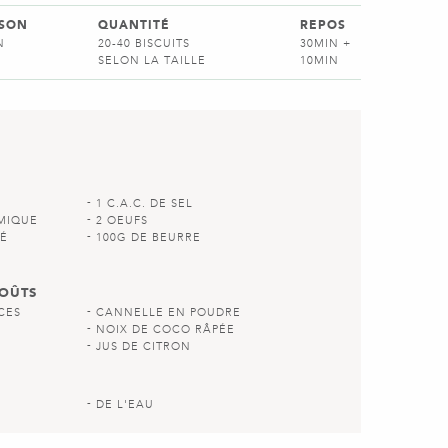
SSON
QUANTITÉ
REPOS
N
20-40 BISCUITS
30MIN +
SELON LA TAILLE
10MIN
1 C.A.C. DE SEL
IMIQUE
2 OEUFS
LÉ
100G DE BEURRE
GOÛTS
CES
CANNELLE EN POUDRE
NOIX DE COCO RÂPÉE
JUS DE CITRON
DE L'EAU