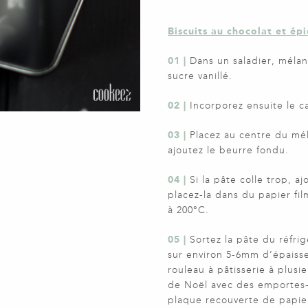
Biscuits au chocolat et ép
01 |
Dans un saladier, mélang
sucre vanillé.
02 |
Incorporez ensuite le c
03 |
Placez au centre du mél
ajoutez le beurre fondu.
04 |
Si la pâte colle trop, 
placez-la dans du papier fil
à 200°C.
05 |
Sortez la pâte du réfrig
sur environ 5-6mm d’épaisseu
rouleau à pâtisserie à plusie
de Noël avec des emportes-
plaque recouverte de papier