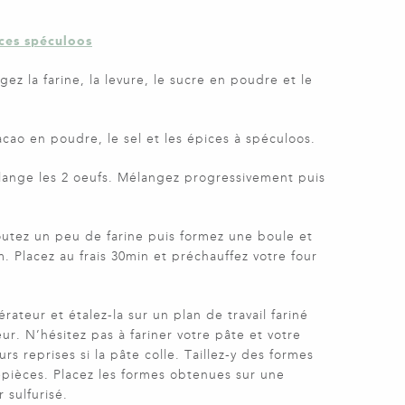
ices spéculoos
ez la farine, la levure, le sucre en poudre et le
acao en poudre, le sel et les épices à spéculoos.
ange les 2 oeufs. Mélangez progressivement puis
ajoutez un peu de farine puis formez une boule et
m. Placez au frais 30min et préchauffez votre four
érateur et étalez-la sur un plan de travail fariné
r. N’hésitez pas à fariner votre pâte et votre
urs reprises si la pâte colle. Taillez-y des formes
pièces. Placez les formes obtenues sur une
 sulfurisé.