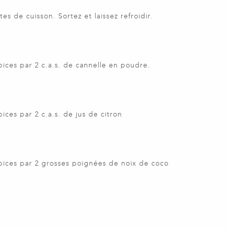
s de cuisson. Sortez et laissez refroidir.
pices par 2 c.a.s. de cannelle en poudre.
ices par 2 c.a.s. de jus de citron
pices par 2 grosses poignées de noix de coco