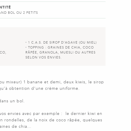
NTITÉ
AND BOL OU 2 PETITS
1 C.A.S. DE SIROP D'AGAVE (OU MIEL)
TOPPING : GRAINES DE CHIA, COCO
OCO,
RÂPÉE, GRANOLA, MUESLI OU AUTRES
SELON VOS ENVIES.
ou mixeur) 1 banane et demi, deux kiwis, le sirop
usqu’à obtention d’une crème uniforme.
dans un bol.
vos envies avec par exemple : le dernier kiwi en
n rondelles, de la noix de coco râpée, quelques
aines de chia…