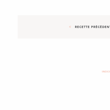
RECETTE PRÉCÉDEN
PLAT
RAVIOLIS ÉPINARDS RICOTTA 
INDE