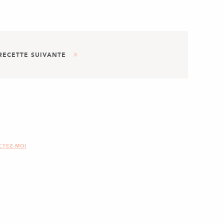
RECETTE SUIVANTE
AUTRE
 BASES : LA PÂTE BRISÉE
CTEZ-MOI