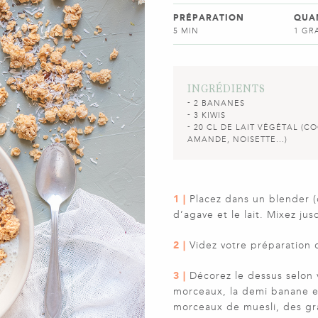
PRÉPARATION
QUA
5 MIN
1 GR
INGRÉDIENTS
2 BANANES
3 KIWIS
20 CL DE LAIT VÉGÉTAL (C
AMANDE, NOISETTE...)
1 |
Placez dans un blender (
d’agave et le lait. Mixez j
2 |
Videz votre préparation 
3 |
Décorez le dessus selon 
morceaux, la demi banane e
morceaux de muesli, des gr