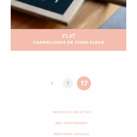
PLAT
CANNELLONIS DE CHOU-FLEUR
17
1
INDEX DES RECETTES
MES PARTENAIRES
MENTIONS LÉGALES