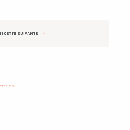
RECETTE SUIVANTE
DESSERT
 RUSTIQUE NOIX & CARAMEL
CTEZ-MOI