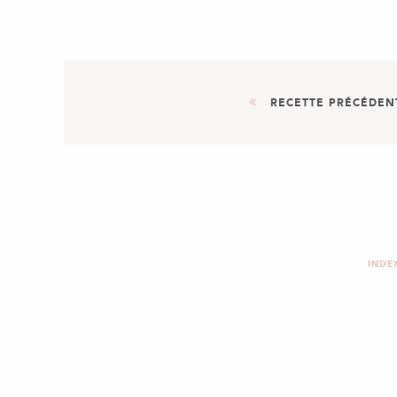
RECETTE PRÉCÉDEN
AUTRE
DESSERT
MUFFINS ÉNERGIE DU MATIN A
SECS !
INDE