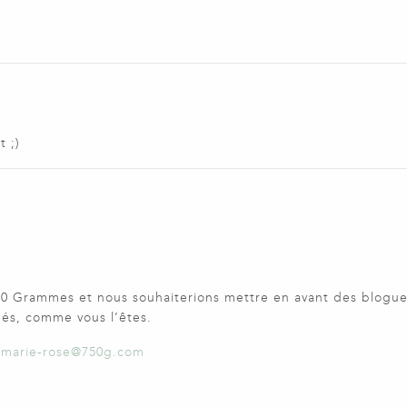
t ;)
 750 Grammes et nous souhaiterions mettre en avant des blogu
nés, comme vous l’êtes.
:
marie-rose@750g.com