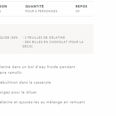
SSON
QUANTITÉ
REPOS
N
POUR 6 PERSONNES
2H
QUIDE (30%
2 FEUILLES DE GÉLATINE
DES BILLES EN CHOCOLAT (POUR LA
DÉCO)
élatine dans un bol d’eau froide pendant
ire ramollir.
ébullition dans la casserole.
angez pour le diluer.
gélatine et ajoutez-les au mélange en remuant