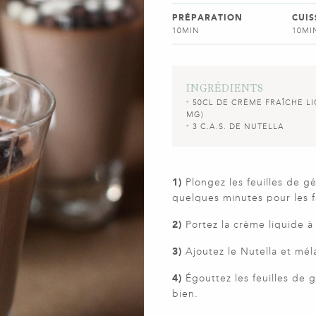
PRÉPARATION
CUI
10MIN
10MI
INGRÉDIENTS
50CL DE CRÈME FRAÎCHE LI
MG)
3 C.A.S. DE NUTELLA
1)
Plongez les feuilles de g
quelques minutes pour les fa
2)
Portez la crème liquide à 
3)
Ajoutez le Nutella et mél
4)
Égouttez les feuilles de 
bien.