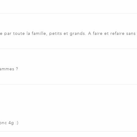
e par toute la famille, petits et grands. A faire et refaire san
rammes ?
onc 4g :)