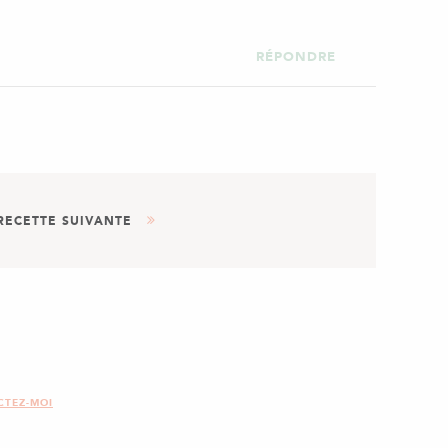
RÉPONDRE
RECETTE SUIVANTE
DESSERT
S AU PRALINÉ CROUSTILLANT
CTEZ-MOI