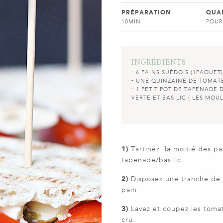
PRÉPARATION
QUA
10MIN
POUR
INGRÉDIENTS
6 PAINS SUÉDOIS (1PAQUET)
UNE QUINZAINE DE TOMATE
1 PETIT POT DE TAPENADE 
VERTE ET BASILIC ( LES MOU
1)
Tartinez la moitié des pai
tapenade/basilic.
2)
Disposez une tranche de
pain.
3)
Lavez et coupez les tomat
cru.