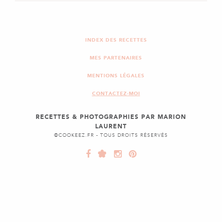
APÉRITIF
ENTRÉE
PLAT
MILLES-FEUILLES SAUMON
& FROMAGE FRAIS
INDEX DES RECETTES
MES PARTENAIRES
MENTIONS LÉGALES
CONTACTEZ-MOI
RECETTES & PHOTOGRAPHIES PAR MARION
LAURENT
©COOKEEZ.FR - TOUS DROITS RÉSERVÉS