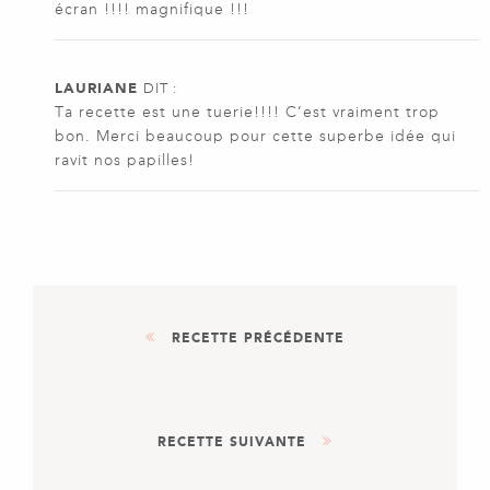
écran !!!! magnifique !!!
LAURIANE
DIT :
Ta recette est une tuerie!!!! C’est vraiment trop
bon. Merci beaucoup pour cette superbe idée qui
ravit nos papilles!
RECETTE PRÉCÉDENTE
APÉRITIF
ENTRÉE
PLAT
RECETTE SUIVANTE
CLUBS SANDWICH À
L'ITALIENNE !