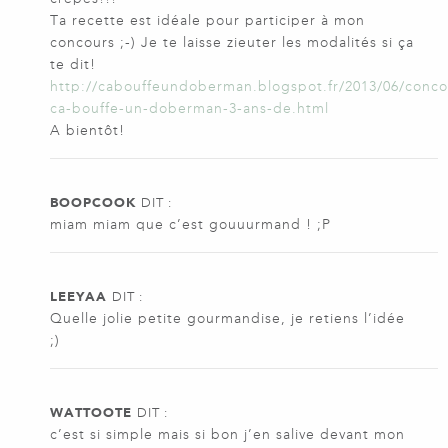
Ta recette est idéale pour participer à mon
concours ;-) Je te laisse zieuter les modalités si ça
te dit!
http://cabouffeundoberman.blogspot.fr/2013/06/conco
ca-bouffe-un-doberman-3-ans-de.html
A bientôt!
BOOPCOOK
DIT :
miam miam que c’est gouuurmand ! ;P
LEEYAA
DIT :
Quelle jolie petite gourmandise, je retiens l’idée
;)
WATTOOTE
DIT :
c’est si simple mais si bon j’en salive devant mon