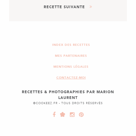
RECETTE SUIVANTE
BURRITOS À LA VIANDE
HACHÉE & HARICOTS
ROUGES
DESSERT
TARTE CHOCO-M&MS
INDEX DES RECETTES
MES PARTENAIRES
MENTIONS LÉGALES
CONTACTEZ-MOI
RECETTES & PHOTOGRAPHIES PAR MARION
LAURENT
©COOKEEZ.FR - TOUS DROITS RÉSERVÉS