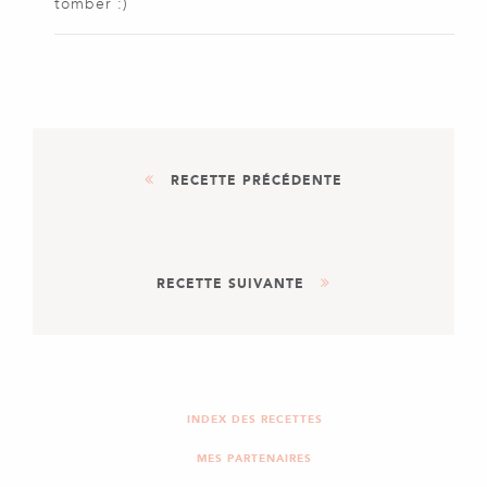
tomber :)
RECETTE PRÉCÉDENTE
PLAT
RECETTE SUIVANTE
ENCORNETS AUX 3
POIVRONS
DESSERT
PANCAKES DE GAËTAN
INDEX DES RECETTES
MES PARTENAIRES