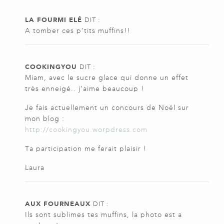
LA FOURMI ELÉ
DIT :
A tomber ces p’tits muffins!!
COOKINGYOU
DIT :
Miam, avec le sucre glace qui donne un effet
très enneigé.. j’aime beaucoup !
Je fais actuellement un concours de Noël sur
mon blog :
http://cookingyou.worpdress.com
Ta participation me ferait plaisir !
Laura
AUX FOURNEAUX
DIT :
Ils sont sublimes tes muffins, la photo est a