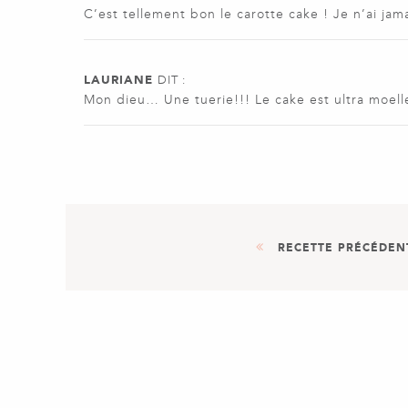
C’est tellement bon le carotte cake ! Je n’ai jamai
LAURIANE
DIT :
Mon dieu… Une tuerie!!! Le cake est ultra moelle
RECETTE PRÉCÉDEN
APÉRITIF
CANNELÉS SALÉS PESTO & P