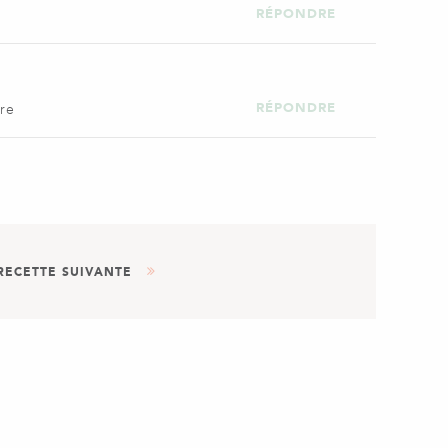
RÉPONDRE
RÉPONDRE
ore
RECETTE SUIVANTE
AUTRE
DESSERT
TS CHOCOLATS AU PRALINÉ
CROUSTILLANT