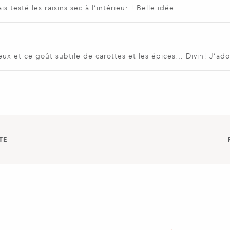
s testé les raisins sec à l’intérieur ! Belle idée
ux et ce goût subtile de carottes et les épices… Divin! J’ad
TE
ARMESAN
PETI