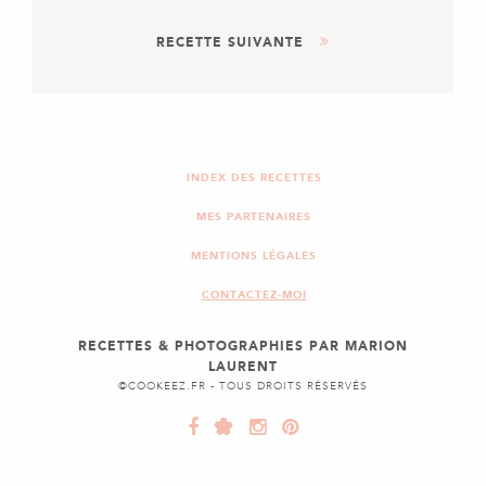
DESSERT
RECETTE SUIVANTE
PANNA COTTA VANILLE ET
SALADE DE FRAISES
PLAT
CHICKEN BURGER FAÇON
CBO
INDEX DES RECETTES
MES PARTENAIRES
MENTIONS LÉGALES
CONTACTEZ-MOI
RECETTES & PHOTOGRAPHIES PAR MARION
LAURENT
©COOKEEZ.FR - TOUS DROITS RÉSERVÉS