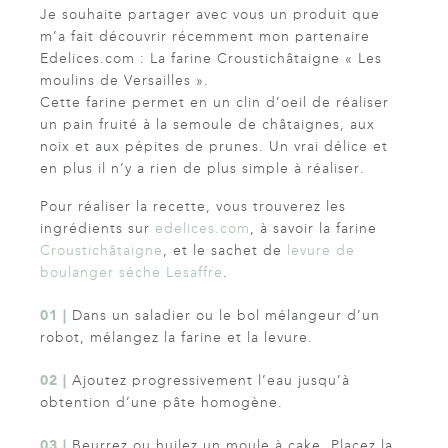
Je souhaite partager avec vous un produit que
m’a fait découvrir récemment mon partenaire
Edelices.com : La farine Croustichâtaigne « Les
moulins de Versailles ».
Cette farine permet en un clin d’oeil de réaliser
un pain fruité à la semoule de châtaignes, aux
noix et aux pépites de prunes. Un vrai délice et
en plus il n’y a rien de plus simple à réaliser.
Pour réaliser la recette, vous trouverez les
ingrédients sur
edelices.com
, à savoir la farine
Croustichâtaigne
, et le sachet de
levure de
boulanger séche Lesaffre
.
01 |
Dans un saladier ou le bol mélangeur d’un
robot, mélangez la farine et la levure.
02 |
Ajoutez progressivement l’eau jusqu’à
obtention d’une pâte homogène.
03 |
Beurrez ou huilez un moule à cake. Placez la