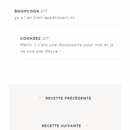
BOOPCOOK
DIT :
ça a l’air bien appétissant =)
COOKEEZ
DIT :
Merci :) c’est une decouverte pour moi et je
ne suis pas déçue !
RECETTE PRÉCÉDENTE
DESSERT
RECETTE SUIVANTE
TARTE À LA RHUBARBE