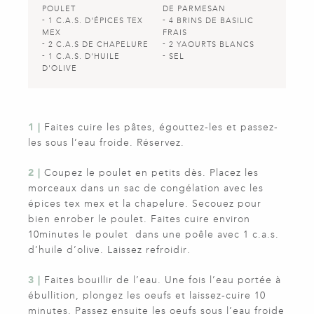
POULET
DE PARMESAN
1 C.A.S. D'ÉPICES TEX
4 BRINS DE BASILIC
MEX
FRAIS
2 C.A.S DE CHAPELURE
2 YAOURTS BLANCS
1 C.A.S. D'HUILE
SEL
D'OLIVE
1 |
Faites cuire les pâtes, égouttez-les et passez-
les sous l’eau froide. Réservez.
2 |
Coupez le poulet en petits dès. Placez les
morceaux dans un sac de congélation avec les
épices tex mex et la chapelure. Secouez pour
bien enrober le poulet. Faites cuire environ
10minutes le poulet dans une poêle avec 1 c.a.s.
d’huile d’olive. Laissez refroidir.
3 |
Faites bouillir de l’eau. Une fois l’eau portée à
ébullition, plongez les oeufs et laissez-cuire 10
minutes. Passez ensuite les oeufs sous l’eau froide