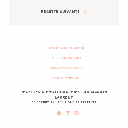
DESSERT
RECETTE SUIVANTE
BROWNIES AU CHOCOLAT
DESSERT
COMPOTE DE POMMES &
CANNELLE SUR LIT DE
INDEX DES RECETTES
FROMAGE BLANC
MES PARTENAIRES
MENTIONS LÉGALES
CONTACTEZ-MOI
RECETTES & PHOTOGRAPHIES PAR MARION
LAURENT
©COOKEEZ.FR - TOUS DROITS RÉSERVÉS