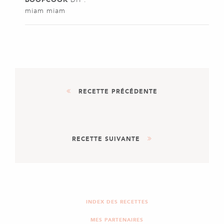
miam miam
RECETTE PRÉCÉDENTE
ENTRÉE
PLAT
RECETTE SUIVANTE
SALADE FRAÎCHEUR DE
PÂTES, POULET TEX MEX
ET SAUCE BASILIC
DESSERT
GÂTEAU MARBRÉ
INDEX DES RECETTES
MES PARTENAIRES