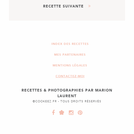
RECETTE SUIVANTE
MUFFINS ♥ NUTELLA DE
WILLY
ENTRÉE
PLAT
SOUPE DE POTIRON
CONFIT ET CHÂTAIGNE
INDEX DES RECETTES
MES PARTENAIRES
MENTIONS LÉGALES
CONTACTEZ-MOI
RECETTES & PHOTOGRAPHIES PAR MARION
LAURENT
©COOKEEZ.FR - TOUS DROITS RÉSERVÉS