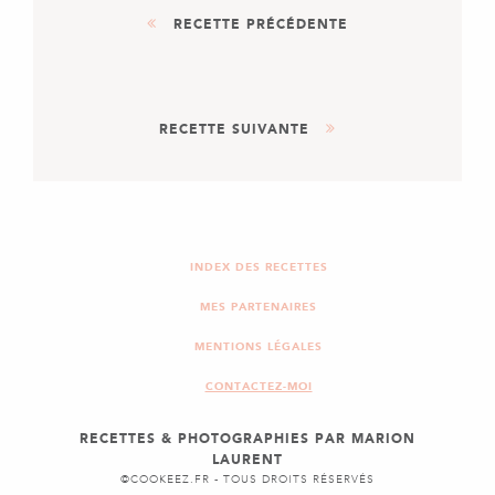
RECETTE PRÉCÉDENTE
DESSERT
RECETTE SUIVANTE
COOKIES, PÉPITES DE
CHOCOLAT & NOIX DE
PÉCAN
ENTRÉE
PLAT
ROULEAUX DE PRINTEMPS
AU SAUMON FUMÉ
INDEX DES RECETTES
MES PARTENAIRES
MENTIONS LÉGALES
CONTACTEZ-MOI
RECETTES & PHOTOGRAPHIES PAR MARION
LAURENT
©COOKEEZ.FR - TOUS DROITS RÉSERVÉS