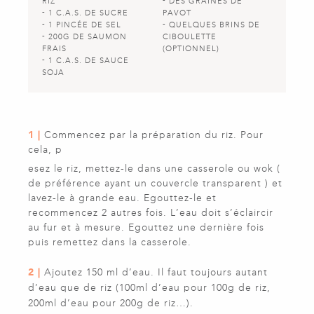
RIZ
DES GRAINES DE
1 C.A.S. DE SUCRE
PAVOT
1 PINCÉE DE SEL
QUELQUES BRINS DE
200G DE SAUMON
CIBOULETTE
FRAIS
(OPTIONNEL)
1 C.A.S. DE SAUCE
SOJA
1 |
Commencez par la préparation du riz. Pour
cela, p
esez le riz, mettez-le dans une casserole ou wok (
de préférence ayant un couvercle transparent ) et
lavez-le à grande eau. Egouttez-le et
recommencez 2 autres fois. L’eau doit s’éclaircir
au fur et à mesure. Egouttez une dernière fois
puis remettez dans la casserole.
2 |
Ajoutez 150 ml d’eau. Il faut toujours autant
d’eau que de riz (100ml d’eau pour 100g de riz,
200ml d’eau pour 200g de riz…).