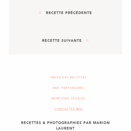
RECETTE PRÉCÉDENTE
ENTRÉE
PLAT
RECETTE SUIVANTE
TARTES CROUSTILLANTES
ASPERGES, MENTHE &
RICOTTA
PLAT
RAVIOLIS BASILIC &
RICOTTA
INDEX DES RECETTES
MES PARTENAIRES
MENTIONS LÉGALES
CONTACTEZ-MOI
RECETTES & PHOTOGRAPHIES PAR MARION
LAURENT