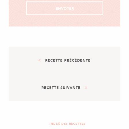
RECETTE PRÉCÉDENTE
PLAT
RECETTE SUIVANTE
ONE POT PASTA
COURGETTES, CREVETTES &
CITRON
APÉRITIF
VERRINES CRÈME DE
LENTILLES, SAUMON FUMÉ
INDEX DES RECETTES
ET CHANTILLY AU LARD