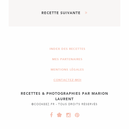
PLAT
RECETTE SUIVANTE
LASAGNES POIREAUX &
CHAMPIGNONS DES BOIS
DESSERT
GLACE AU CARAMEL
INDEX DES RECETTES
MES PARTENAIRES
MENTIONS LÉGALES
CONTACTEZ-MOI
RECETTES & PHOTOGRAPHIES PAR MARION
LAURENT
©COOKEEZ.FR - TOUS DROITS RÉSERVÉS