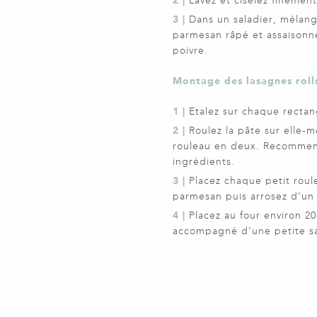
2 |
Lavez et ciselez finemen
3 |
Dans un saladier, mélange
parmesan râpé et assaisonne
poivre.
Montage des lasagnes roll
1 |
Etalez sur chaque rectan
2 |
Roulez la pâte sur elle
rouleau en deux. Recommenc
ingrédients.
3 |
Placez chaque petit roul
parmesan puis arrosez d’un f
4 |
Placez au four environ 2
accompagné d’une petite s