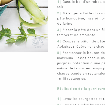
1 |
Dans le bol d’un robot, pl
sel).
2 |
Mélangez à l’aide du cro
pâte homogène, lisse et non 
de farine.
3 |
Placez la pâte dans un fi
température ambiante.
4 |
Coupez le pâton de pâte
Aplatissez légèrement cha
5 |
Positionnez le bouton de
maximum. Passez chaque mor
jusqu’au obtention d’une pât
même de temps en temps po
chaque bande en rectangles
16-18 rectangles.
Réalisation de la garnitur
1 |
Lavez les courgettes et r