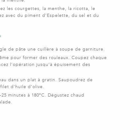
t la menthe.
z les courgettes, la menthe, la ricotta, le
z avec du piment d’Espelette, du sel et du
s
gle de pâte une cuillère à soupe de garniture.
-même pour former des rouleaux. Coupez chaque
ez l’opération jusqu’à épuisement des
eau dans un plat à gratin. Saupoudrez de
ilet d’huile d’olive.
0-25 minutes à 180°C. Dégustez chaud
alade.