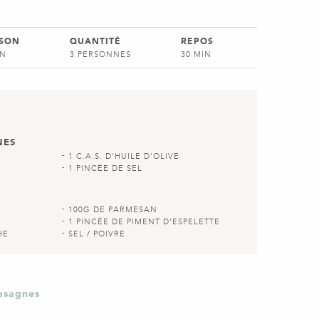
SSON
QUANTITÉ
REPOS
IN
3 PERSONNES
30 MIN
NES
1 C.A.S. D'HUILE D'OLIVE
1 PINCÉE DE SEL
100G DE PARMESAN
1 PINCÉE DE PIMENT D'ESPELETTE
HE
SEL / POIVRE
lasagnes