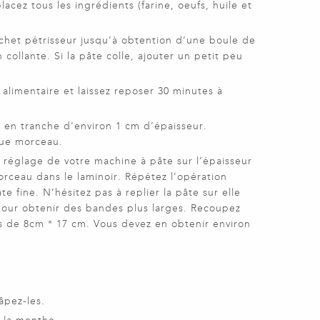
acez tous les ingrédients (farine, oeufs, huile et
chet pétrisseur jusqu’à obtention d’une boule de
collante. Si la pâte colle, ajouter un petit peu
l alimentaire et laissez reposer 30 minutes à
 en tranche d’environ 1 cm d’épaisseur.
que morceau.
 réglage de votre machine à pâte sur l’épaisseur
ceau dans le laminoir. Répétez l’opération
e fine. N’hésitez pas à replier la pâte sur elle
ur obtenir des bandes plus larges. Recoupez
 de 8cm * 17 cm. Vous devez en obtenir environ
e
âpez-les.