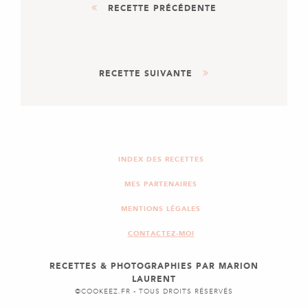
RECETTE PRÉCÉDENTE
AUTRE
RECETTE SUIVANTE
PAIN COCOTTE AUX
CÉRÉALES
PLAT
LASAGNES BOEUF &
LÉGUMES
INDEX DES RECETTES
MES PARTENAIRES
MENTIONS LÉGALES
CONTACTEZ-MOI
RECETTES & PHOTOGRAPHIES PAR MARION
LAURENT
©COOKEEZ.FR - TOUS DROITS RÉSERVÉS