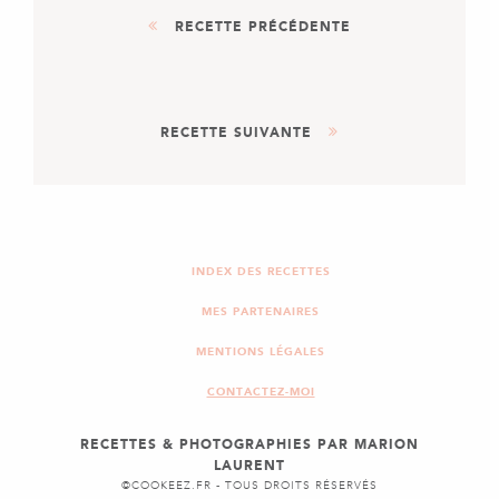
RECETTE PRÉCÉDENTE
AUTRE
RECETTE SUIVANTE
LES BASES : LA PÂTE À
PÂTES FRAÎCHES
AUTRE
DESSERT
BRIOCHE TRESSÉE AU
CHOCOLAT FAÇON BABKA
INDEX DES RECETTES
MES PARTENAIRES
MENTIONS LÉGALES
CONTACTEZ-MOI
RECETTES & PHOTOGRAPHIES PAR MARION
LAURENT
©COOKEEZ.FR - TOUS DROITS RÉSERVÉS