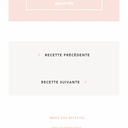
RECETTE PRÉCÉDENTE
DESSERT
RECETTE SUIVANTE
RIZ AU LAIT VANILLE ET
CANNELLE
DESSERT
LAYER CAKE CHOCO-
FRAMBOISES
INDEX DES RECETTES