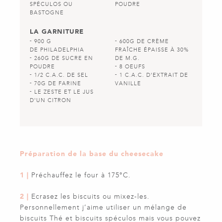
SPÉCULOS OU
POUDRE
BASTOGNE
LA GARNITURE
900 G
600G DE CRÈME
DE PHILADELPHIA
FRAÎCHE ÉPAISSE À 30%
260G DE SUCRE EN
DE M.G.
POUDRE
8 OEUFS
1/2 C.A.C. DE SEL
1 C.A.C. D'EXTRAIT DE
70G DE FARINE
VANILLE
LE ZESTE ET LE JUS
D'UN CITRON
Préparation de la base du cheesecake
1 |
Préchauffez le four à 175°C.
2 |
Ecrasez les biscuits ou mixez-les.
Personnellement j’aime utiliser un mélange de
biscuits Thé et biscuits spéculos mais vous pouvez