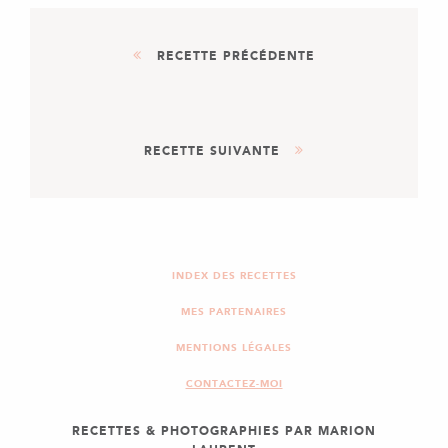
RECETTE PRÉCÉDENTE
DESSERT
RECETTE SUIVANTE
GÂTEAU D'ANNIVERSAIRE
ARC EN CIEL SMARTIES
DESSERT
BÛCHE PASSION MANGUE
COCO
INDEX DES RECETTES
MES PARTENAIRES
MENTIONS LÉGALES
CONTACTEZ-MOI
RECETTES & PHOTOGRAPHIES PAR MARION