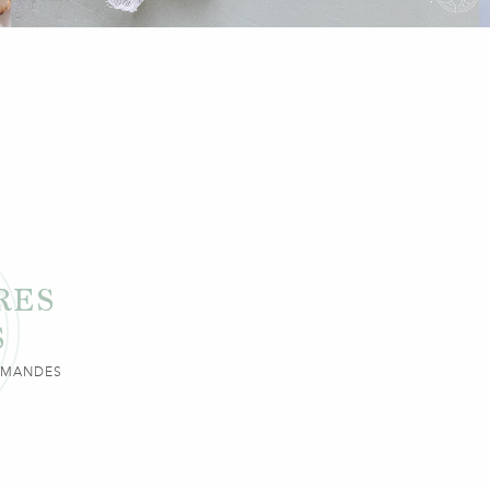
RES
S
URMANDES