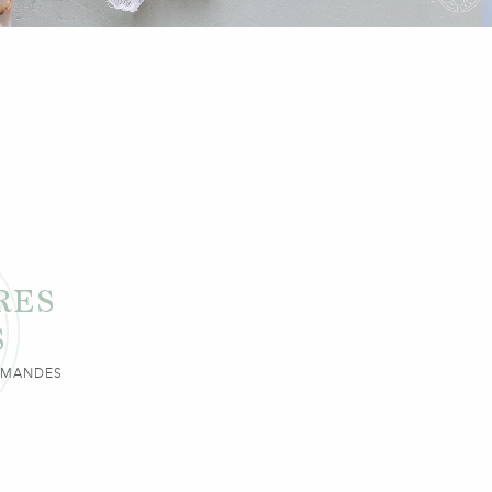
RES
S
URMANDES