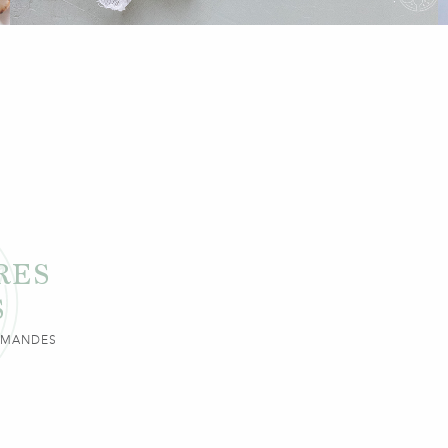
RES
S
URMANDES