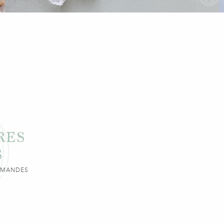
RES
S
URMANDES