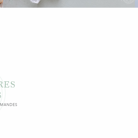
RES
S
URMANDES