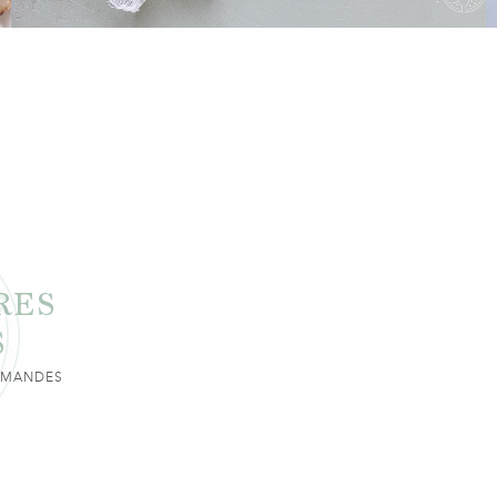
RES
S
URMANDES