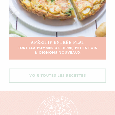
APÉRITIF
ENTRÉE
PLAT
TORTILLA POMMES DE TERRE, PETITS POIS
& OIGNONS NOUVEAUX
VOIR TOUTES LES RECETTES