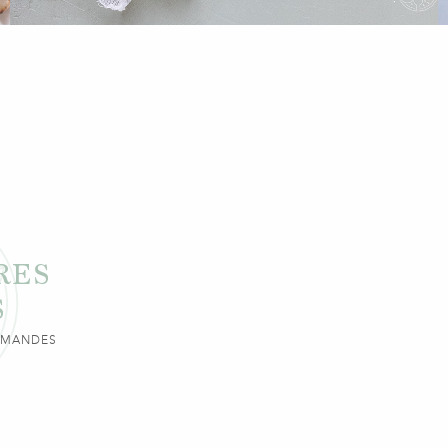
RES
S
URMANDES