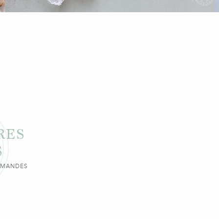
RES
S
URMANDES