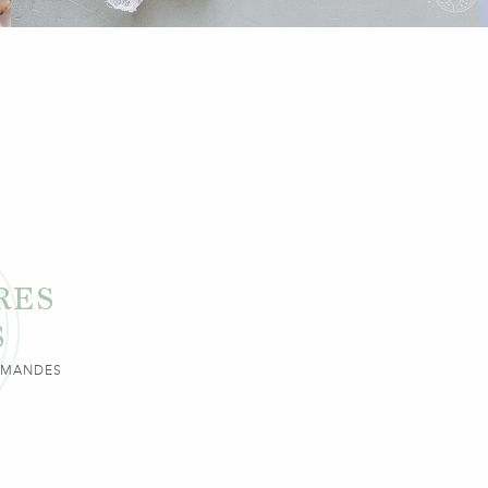
RES
S
URMANDES