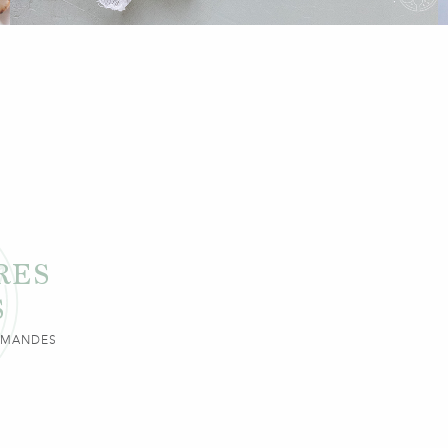
RES
S
URMANDES