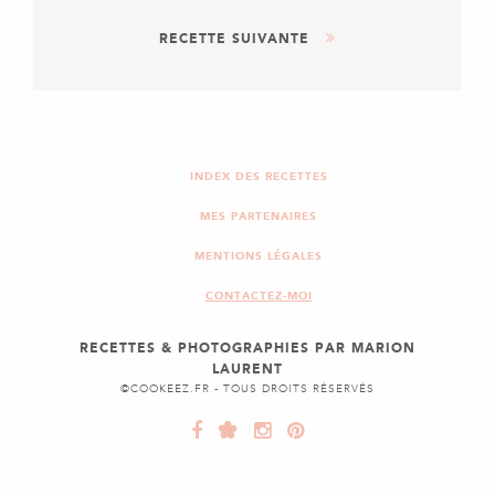
PLAT
RECETTE SUIVANTE
POULET AU CARAMEL ET
RIZ CANTONAIS
AUTRE
DESSERT
BRIOCHE MOELLEUSE
INDEX DES RECETTES
MES PARTENAIRES
MENTIONS LÉGALES
CONTACTEZ-MOI
RECETTES & PHOTOGRAPHIES PAR MARION
LAURENT
©COOKEEZ.FR - TOUS DROITS RÉSERVÉS