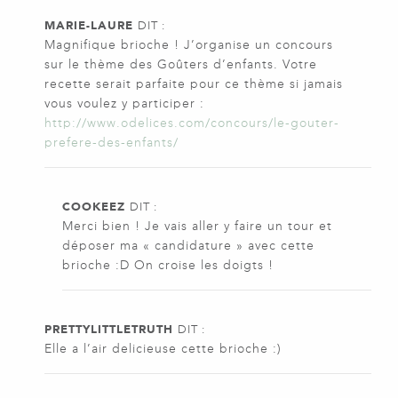
MARIE-LAURE
DIT :
Magnifique brioche ! J’organise un concours
sur le thème des Goûters d’enfants. Votre
recette serait parfaite pour ce thème si jamais
vous voulez y participer :
http://www.odelices.com/concours/le-gouter-
prefere-des-enfants/
COOKEEZ
DIT :
Merci bien ! Je vais aller y faire un tour et
déposer ma « candidature » avec cette
brioche :D On croise les doigts !
PRETTYLITTLETRUTH
DIT :
Elle a l’air delicieuse cette brioche :)