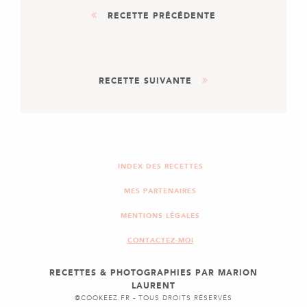
RECETTE PRÉCÉDENTE
DESSERT
RECETTE SUIVANTE
GÂTEAU À LA NOIX DE
COCO
PLAT
TACOS À LA VIANDE
KEUFTA
INDEX DES RECETTES
MES PARTENAIRES
MENTIONS LÉGALES
CONTACTEZ-MOI
RECETTES & PHOTOGRAPHIES PAR MARION
LAURENT
©COOKEEZ.FR - TOUS DROITS RÉSERVÉS