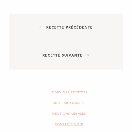
RECETTE PRÉCÉDENTE
DESSERT
RECETTE SUIVANTE
GÂTEAU MARBRÉ
APÉRITIF
PLAT
SAMOUSSAS AU BOEUF
ÉPICÉ, PETITS POIS &
INDEX DES RECETTES
POIVRONS
MES PARTENAIRES
MENTIONS LÉGALES
CONTACTEZ-MOI