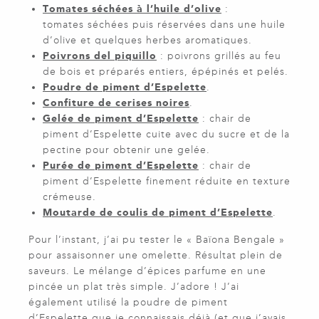
Tomates séchées à l’huile d’olive
:
tomates séchées puis réservées dans une huile
d’olive et quelques herbes aromatiques.
Poivrons del piquillo
: poivrons grillés au feu
de bois et préparés entiers, épépinés et pelés.
Poudre de piment d’Espelette
.
Confiture de cerises noires
.
Gelée de piment d’Espelette
: chair de
piment d’Espelette cuite avec du sucre et de la
pectine pour obtenir une gelée.
Purée de piment d’Espelette
: chair de
piment d’Espelette finement réduite en texture
crémeuse.
Moutarde de coulis de piment d’Espelette
.
Pour l’instant, j’ai pu tester le « Baïona Bengale »
pour assaisonner une omelette. Résultat plein de
saveurs. Le mélange d’épices parfume en une
pincée un plat très simple. J’adore ! J’ai
également utilisé la poudre de piment
d’Espelette que je connaissais déjà (et que j’avais