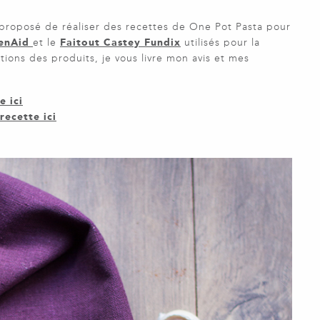
 proposé de réaliser des recettes de One Pot Pasta pour
henAid
et le
Faitout Castey Fundix
utilisés pour la
ations des produits, je vous livre mon avis et mes
e ici
 recette ici