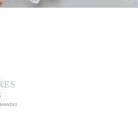
RES
S
URMANDES