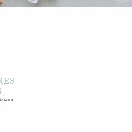
RES
S
URMANDES