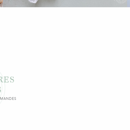
RES
S
URMANDES