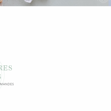
RES
S
URMANDES