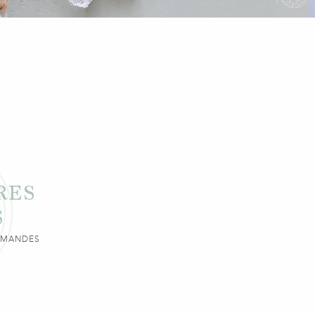
RES
S
URMANDES